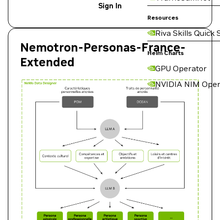
Sign In
Resources
Riva Skills Quick 
Nemotron-Personas-France-
Helm Charts
Extended
GPU Operator
NVIDIA NIM Oper