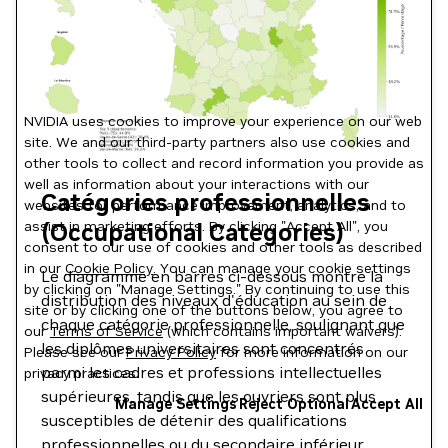
NVIDIA uses cookies to improve your experience on our web
site. We and our third-party partners also use cookies and
other tools to collect and record information you provide as
well as information about your interactions with our
Catégories professionnelles
websites for performance improvement, analytics, and to
assist in marketing efforts. By clicking "Accept All", you
(Occupational Categories)
consent to our use of cookies and other tools as described
in our
Cookie Policy
. You can manage your cookie settings
Le diagramme en barres ci-dessous montre la
by clicking on "Manage Settings." By continuing to use this
distribution des niveaux d'éducation au sein de
site or by clicking one of the buttons below, you agree to
chaque catégorie professionnelle, soulignant que
our
Terms of Service
(which contains important waivers).
les diplômes universitaires sont concentrés
Please see our
Privacy Policy
for more information on our
parmi les cadres et professions intellectuelles
privacy practices.
supérieures, tandis que les ouvriers sont plus
Manage Settings
Reject Optional
Accept All
susceptibles de détenir des qualifications
professionnelles ou du secondaire inférieur.