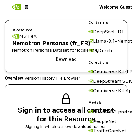
Welcome Gues
Containers
Resource
DeepSeek-R1
NVIDIA
Llama-3.1-Nemot
Nemotron Personas (fr_FR)
Nemotron Personas Dataset for locale: fr_FR
PyTorch
Download
Collections
Omniverse Kit (FB
Overview
Version History
File Browser
DeepStream SDK
Omniverse Kit A
Models
Sign in to access all content
StyleGAN3 pretra
for this Resource
PeopleNet
Signing in will also allow download access
TrafficCamNet